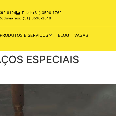
3592-8124
Filial: (31) 3596-1762
odoviários: (31) 3596-1848
PRODUTOS E SERVIÇOS
BLOG
VAGAS
AÇOS ESPECIAIS