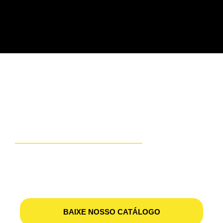
SUPORTE
MODELAÇO
Possuímos opções de pagamento facilitado! Aceitamos
FINAME, Cartão BNDES e PROGER!
BAIXE NOSSO CATÁLOGO