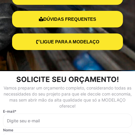
DÚVIDAS FREQUENTES
LIGUE PARA A MODELAÇO
SOLICITE SEU ORÇAMENTO!
Vamos preparar um orçamento completo, considerando todas as
necessidades do seu projeto para que ele decole com economia,
mas sem abrir mão da alta qualidade que só a MODELAÇO
oferece!
E-mail
*
Nome