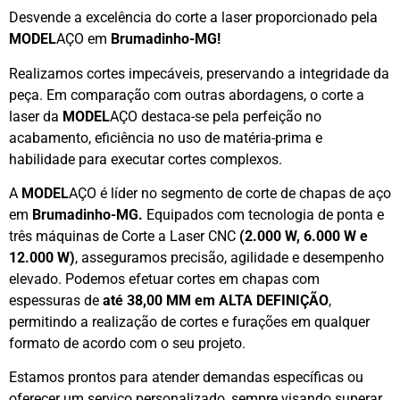
Desvende a excelência do corte a laser proporcionado pela
MODEL
AÇO em
Brumadinho-MG!
Realizamos cortes impecáveis, preservando a integridade da
peça. Em comparação com outras abordagens, o corte a
laser da
MODEL
AÇO destaca-se pela perfeição no
acabamento, eficiência no uso de matéria-prima e
habilidade para executar cortes complexos.
A
MODEL
AÇO é líder no segmento de corte de chapas de aço
em
Brumadinho-MG.
Equipados com tecnologia de ponta e
três máquinas de Corte a Laser CNC
(2.000 W, 6.000 W e
12.000 W)
, asseguramos precisão, agilidade e desempenho
elevado. Podemos efetuar cortes em chapas com
espessuras de
até 38,00 MM em ALTA DEFINIÇÃO
,
permitindo a realização de cortes e furações em qualquer
formato de acordo com o seu projeto.
Estamos prontos para atender demandas específicas ou
oferecer um serviço personalizado, sempre visando superar