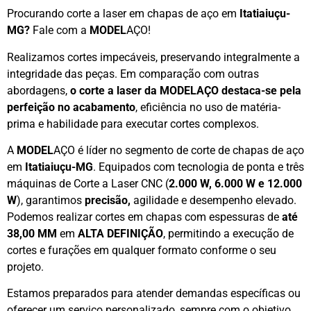
Procurando corte a laser em chapas de aço em
Itatiaiuçu-
MG?
Fale com a
MODEL
AÇO!
Realizamos cortes impecáveis, preservando integralmente a
integridade das peças. Em comparação com outras
abordagens,
o corte a laser da MODELAÇO destaca-se pela
perfeição no acabamento
, eficiência no uso de matéria-
prima e habilidade para executar cortes complexos.
A
MODEL
AÇO é líder no segmento de corte de chapas de aço
em
Itatiaiuçu-MG
. Equipados com tecnologia de ponta e três
máquinas de Corte a Laser CNC (
2.000 W, 6.000 W e 12.000
W
), garantimos
precisão,
agilidade e desempenho elevado.
Podemos realizar cortes em chapas com espessuras de
até
38,00 MM
em
ALTA DEFINIÇÃO
, permitindo a execução de
cortes e furações em qualquer formato conforme o seu
projeto.
Estamos preparados para atender demandas específicas ou
oferecer um serviço personalizado, sempre com o objetivo