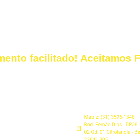
ento facilitado! Aceitamos 
Dúvidas Frequentes
Matriz: (31) 3596-1848
Rod. Fernão Dias - BR381
02 Qd. 01 Citrolândia - B
32641-805