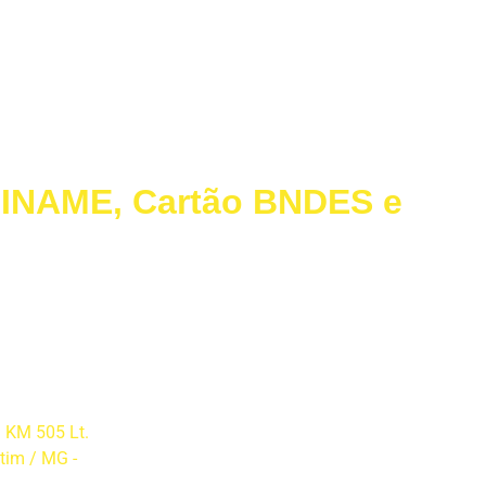
FINAME, Cartão BNDES e
LIGUE PARA a MODELAÇO
Relatório de Transparência e
 KM 505 Lt.
Igualdade Salarial
etim / MG -