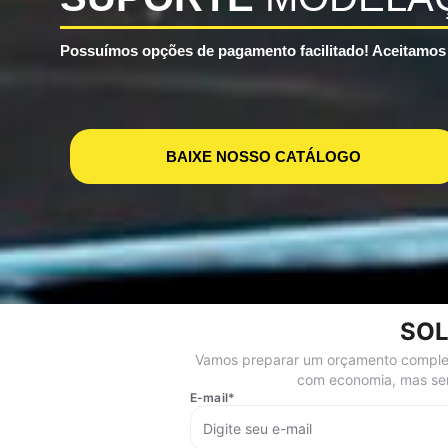
Possuímos opções de pagamento facilitado! Aceitam
BAIXE NOSSO CATÁLOGO
SOL
Vamos preparar um orçamento completo
com economia, mas sem
E-mail
*