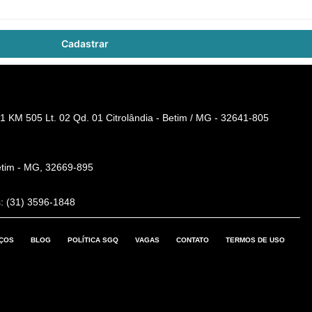
Cadastrar
1 KM 505 Lt. 02 Qd. 01 Citrolândia - Betim / MG - 32641-805
etim - MG, 32669-895
: (31) 3596-1848
IÇOS
BLOG
POLÍTICA SGQ
VAGAS
CONTATO
TERMOS DE USO