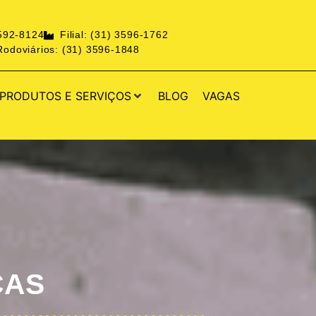
3592-8124
Filial: (31) 3596-1762
odoviários: (31) 3596-1848
PRODUTOS E SERVIÇOS
BLOG
VAGAS
ÇAS