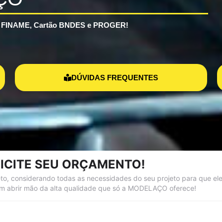
os FINAME, Cartão BNDES e PROGER!
DÚVIDAS FREQUENTES
ICITE SEU ORÇAMENTO!
, considerando todas as necessidades do seu projeto para que ele
 abrir mão da alta qualidade que só a MODELAÇO oferece!