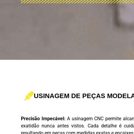
USINAGEM DE PEÇAS MODEL
Precisão Impecável:
A usinagem CNC permite alcanç
exatidão nunca antes vistos. Cada detalhe é cuid
resultando em peças com medidas exatas e encaixes 