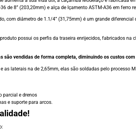
 que aumenta a sua vida útil, a caçamba Modelaço é fabricada e
36 de 8” (203,20mm) e alça de Içamento ASTM-A36 em ferro r
do, com diâmetro de 1.1/4” (31,75mm) é um grande diferencial 
produto possui os perfis da traseira enrijecidos, fabricados na
as são vendidas de forma completa, diminuindo os custos com
 as laterais na de 2,65mm, elas são soldadas pelo processo 
o parcial e drenos
has e suporte para arcos.
alidade!
o: