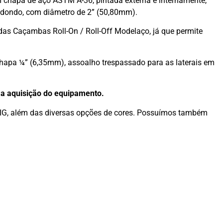
m chapa de aço ASTM A-36, pintada externa e internamente,
edondo, com diâmetro de 2” (50,80mm).
das Caçambas Roll-On / Roll-Off Modelaço, já que permite
 chapa ¼” (6,35mm), assoalho trespassado para as laterais em
 a aquisição do equipamento.
MIG, além das diversas opções de cores. Possuímos também