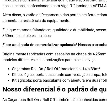
Produzidas com material de alta qualidade e aço estrutural,
possui chassi confeccionado com Viga “U” laminada ASTM A-
Além disso, o varão de fechamento das portas em ferro redon
aumentar a resistência do equipamento.
E já que estamos falando em qualidade e durabilidade, nosso 
350mm e os roletes inclusos.
E por aqui nada de comercializar opcionais! Nossas caçamb
Originalmente fabricadas com assoalho na chapa de 4,25mm e
modelos diferentes e customizações para o seu serviço.
Caçambas Roll-On / Roll-Off tradicionais: 14 a 39m³
Kit ecológico: porta basculante com vedação, rampa, tet
Kit agrícola: porta basculante com abertura em duas fol
Nosso diferencial é o padrão de qu
As Caçambas Roll-On / Roll-Off também são conhecidas com