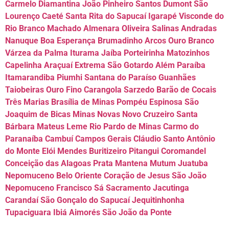
Carmelo Diamantina João Pinheiro Santos Dumont São
Lourenço Caeté Santa Rita do Sapucaí Igarapé Visconde do
Rio Branco Machado Almenara Oliveira Salinas Andradas
Nanuque Boa Esperança Brumadinho Arcos Ouro Branco
Várzea da Palma Iturama Jaíba Porteirinha Matozinhos
Capelinha Araçuaí Extrema São Gotardo Além Paraíba
Itamarandiba Piumhi Santana do Paraíso Guanhães
Taiobeiras Ouro Fino Carangola Sarzedo Barão de Cocais
Três Marias Brasília de Minas Pompéu Espinosa São
Joaquim de Bicas Minas Novas Novo Cruzeiro Santa
Bárbara Mateus Leme Rio Pardo de Minas Carmo do
Paranaíba Cambuí Campos Gerais Cláudio Santo Antônio
do Monte Elói Mendes Buritizeiro Pitangui Coromandel
Conceição das Alagoas Prata Mantena Mutum Juatuba
Nepomuceno Belo Oriente Coração de Jesus São João
Nepomuceno Francisco Sá Sacramento Jacutinga
Carandaí São Gonçalo do Sapucaí Jequitinhonha
Tupaciguara Ibiá Aimorés São João da Ponte