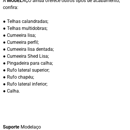
A
MODEL
AÇO ainda oferece outros tipos de acabamento,
confira:
● Telhas calandradas;
● Telhas multidobras;
● Cumeeira lisa;
● Cumeeira perfil;
● Cumeeira lisa dentada;
● Cumeeira Shed Lisa;
● Pingadeira para calha;
● Rufo lateral superior;
● Rufo chapéu;
● Rufo lateral inferior;
● Calha.
BAIXE AQUI NOSSO CATÁLOGO TÉCNICO
Suporte
Modelaço