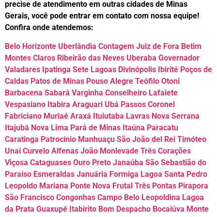
precise de atendimento em outras cidades de Minas
Gerais, você pode entrar em contato com nossa equipe!
Confira onde atendemos:
Belo Horizonte Uberlândia Contagem Juiz de Fora Betim
Montes Claros Ribeirão das Neves Uberaba Governador
Valadares Ipatinga Sete Lagoas Divinópolis Ibirité Poços de
Caldas Patos de Minas Pouso Alegre Teófilo Otoni
Barbacena Sabará Varginha Conselheiro Lafaiete
Vespasiano Itabira Araguari Ubá Passos Coronel
Fabriciano Muriaé Araxá Ituiutaba Lavras Nova Serrana
Itajubá Nova Lima Pará de Minas Itaúna Paracatu
Caratinga Patrocínio Manhuaçu São João del Rei Timóteo
Unaí Curvelo Alfenas João Monlevade Três Corações
Viçosa Cataguases Ouro Preto Janaúba São Sebastião do
Paraíso Esmeraldas Januária Formiga Lagoa Santa Pedro
Leopoldo Mariana Ponte Nova Frutal Três Pontas Pirapora
São Francisco Congonhas Campo Belo Leopoldina Lagoa
da Prata Guaxupé Itabirito Bom Despacho Bocaiúva Monte