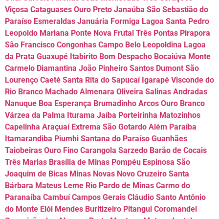
Viçosa Cataguases Ouro Preto Janaúba São Sebastião do
Paraíso Esmeraldas Januária Formiga Lagoa Santa Pedro
Leopoldo Mariana Ponte Nova Frutal Três Pontas Pirapora
São Francisco Congonhas Campo Belo Leopoldina Lagoa
da Prata Guaxupé Itabirito Bom Despacho Bocaiúva Monte
Carmelo Diamantina João Pinheiro Santos Dumont São
Lourenço Caeté Santa Rita do Sapucaí Igarapé Visconde do
Rio Branco Machado Almenara Oliveira Salinas Andradas
Nanuque Boa Esperança Brumadinho Arcos Ouro Branco
Várzea da Palma Iturama Jaíba Porteirinha Matozinhos
Capelinha Araçuaí Extrema São Gotardo Além Paraíba
Itamarandiba Piumhi Santana do Paraíso Guanhães
Taiobeiras Ouro Fino Carangola Sarzedo Barão de Cocais
Três Marias Brasília de Minas Pompéu Espinosa São
Joaquim de Bicas Minas Novas Novo Cruzeiro Santa
Bárbara Mateus Leme Rio Pardo de Minas Carmo do
Paranaíba Cambuí Campos Gerais Cláudio Santo Antônio
do Monte Elói Mendes Buritizeiro Pitangui Coromandel