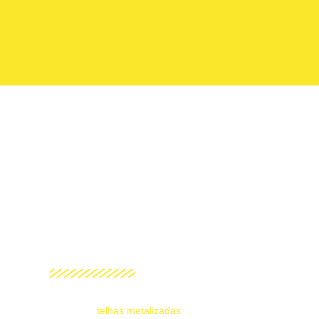
TELHAS
METALIZADAS
HOME
telhas metalizadas