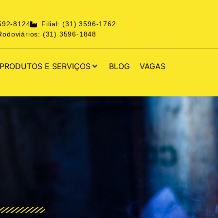
3592-8124
Filial: (31) 3596-1762
odoviários: (31) 3596-1848
PRODUTOS E SERVIÇOS
BLOG
VAGAS