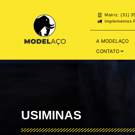
Matriz: (31) 
Implementos R
A MODELAÇO
CONTATO
USIMINAS