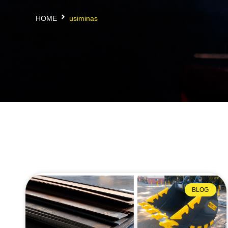
HOME
usiminas
BLOG