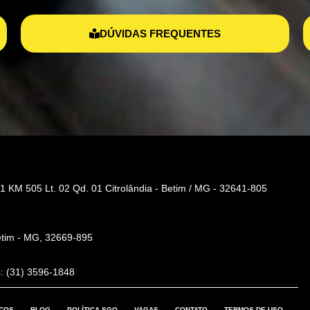
DÚVIDAS FREQUENTES
1 KM 505 Lt. 02 Qd. 01 Citrolândia - Betim / MG - 32641-805
etim - MG, 32669-895
: (31) 3596-1848
IÇOS
BLOG
POLÍTICA SGQ
VAGAS
CONTATO
TERMOS DE USO