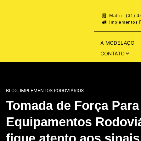
Matriz: (31) 
Implementos R
A MODELAÇO
CONTATO
BLOG
,
IMPLEMENTOS RODOVIÁRIOS
Tomada de Força Para
Equipamentos Rodoviá
fique atento aos sinais