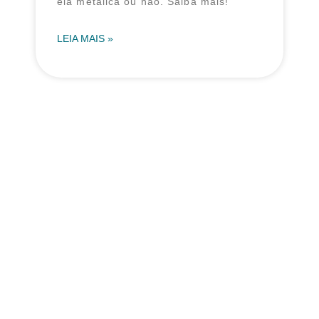
ela metálica ou não. Saiba mais!
LEIA MAIS »
SUPORTE