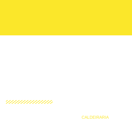
CALDEIRARIA
HOME
PRODUTOS E SERVIÇOS
CALDEIRARIA